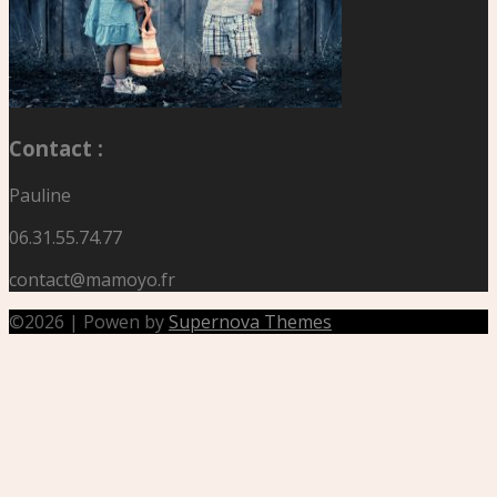
Contact :
Pauline
06.31.55.74.77
contact@mamoyo.fr
©
2026
|
Powen by
Supernova Themes